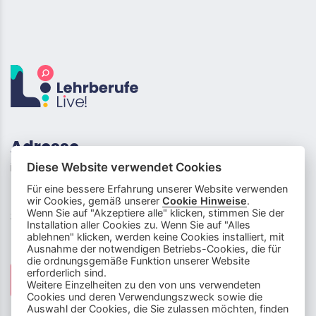
Adresse
info (at) lehrberufe-live.ch
Diese Website verwendet Cookies
Für eine bessere Erfahrung unserer Website verwenden
Neufeldstrasse 5
wir Cookies, gemäß unserer
Cookie Hinweise
.
Wenn Sie auf "Akzeptiere alle" klicken, stimmen Sie der
3012 Bern
Installation aller Cookies zu. Wenn Sie auf "Alles
ablehnen" klicken, werden keine Cookies installiert, mit
Social Media
Ausnahme der notwendigen Betriebs-Cookies, die für
die ordnungsgemäße Funktion unserer Website
info
close
erforderlich sind.
Weitere Einzelheiten zu den von uns verwendeten
Cookies und deren Verwendungszweck sowie die
Dieser Chatbot wird von Künstlicher
Auswahl der Cookies, die Sie zulassen möchten, finden