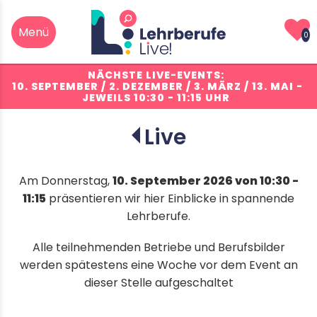
0
NÄCHSTE LIVE-EVENTS:
10. SEPTEMBER / 2. DEZEMBER / 3. MÄRZ / 13. MAI
-
JEWEILS 10:30 - 11:15 UHR
Live
info
Am Donnerstag,
10. September 2026 von 10:30 -
11:15
präsentieren wir hier Einblicke in spannende
Lehrberufe.
Detailhandelsfachmann/-frau
(Consumer-Electronics
Einkaufserlebnisse) EFZ
Alle teilnehmenden Betriebe und Berufsbilder
werden spätestens eine Woche vor dem Event an
dieser Stelle aufgeschaltet