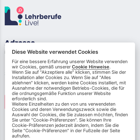
Adresse
info (at) lehrberufe-live.ch
Diese Website verwendet Cookies
Für eine bessere Erfahrung unserer Website verwenden
Neufeldstrasse 5
wir Cookies, gemäß unserer
Cookie Hinweise
.
Wenn Sie auf "Akzeptiere alle" klicken, stimmen Sie der
3012 Bern
Installation aller Cookies zu. Wenn Sie auf "Alles
ablehnen" klicken, werden keine Cookies installiert, mit
Social Media
Ausnahme der notwendigen Betriebs-Cookies, die für
die ordnungsgemäße Funktion unserer Website
info
close
erforderlich sind.
Weitere Einzelheiten zu den von uns verwendeten
Cookies und deren Verwendungszweck sowie die
Dieser Chatbot wird von Künstlicher
Auswahl der Cookies, die Sie zulassen möchten, finden
Intelligenz unterstützt. Er wertet unsere
Sie unter "Cookie-Präferenzen". Sie können Ihre
Cookie-Präferenzen jederzeit ändern, indem Sie die
Stelle mir hier Fragen zu
Plattform aus und nutzt externe Quellen.
Seite "Cookie-Präferenzen" in der Fußzeile der Seite
Lehrberufen und zeige mir Videos.
Der Chatbot kann Fehler machen oder
Disclaimer & Impressum
|
Cookie-Präferenzen
aufrufen.