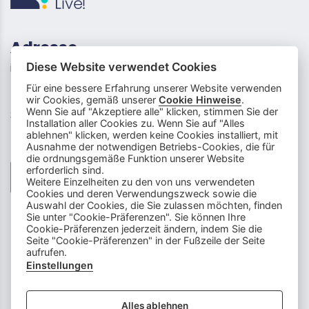
Adresse
info (at) lehrberufe-live.ch
Diese Website verwendet Cookies
Für eine bessere Erfahrung unserer Website verwenden
Neufeldstrasse 5
wir Cookies, gemäß unserer
Cookie Hinweise
.
Wenn Sie auf "Akzeptiere alle" klicken, stimmen Sie der
3012 Bern
Installation aller Cookies zu. Wenn Sie auf "Alles
ablehnen" klicken, werden keine Cookies installiert, mit
Social Media
Ausnahme der notwendigen Betriebs-Cookies, die für
die ordnungsgemäße Funktion unserer Website
info
close
erforderlich sind.
Weitere Einzelheiten zu den von uns verwendeten
Cookies und deren Verwendungszweck sowie die
Dieser Chatbot wird von Künstlicher
Auswahl der Cookies, die Sie zulassen möchten, finden
Intelligenz unterstützt. Er wertet unsere
Sie unter "Cookie-Präferenzen". Sie können Ihre
Cookie-Präferenzen jederzeit ändern, indem Sie die
Stelle mir hier Fragen zu
Plattform aus und nutzt externe Quellen.
Seite "Cookie-Präferenzen" in der Fußzeile der Seite
Lehrberufen und zeige mir Videos.
Der Chatbot kann Fehler machen oder
Disclaimer & Impressum
|
Cookie-Präferenzen
aufrufen.
Beispiele: «Zeige mir Videos von
ungenaue Informationen liefern. Bitte
Einstellungen
Berufen mit Holz» oder «Wie finde
überprüfe wichtige Inhalte und nutze das
ich eine Schnupperlehre als
Gespräch nicht als einzige Quelle. Es
Alles ablehnen