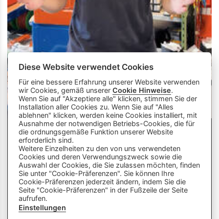
Diese Website verwendet Cookies
Für eine bessere Erfahrung unserer Website verwenden
wir Cookies, gemäß unserer
Cookie Hinweise
.
Wenn Sie auf "Akzeptiere alle" klicken, stimmen Sie der
Installation aller Cookies zu. Wenn Sie auf "Alles
ablehnen" klicken, werden keine Cookies installiert, mit
Ausnahme der notwendigen Betriebs-Cookies, die für
die ordnungsgemäße Funktion unserer Website
info
close
erforderlich sind.
Weitere Einzelheiten zu den von uns verwendeten
Cookies und deren Verwendungszweck sowie die
Dieser Chatbot wird von Künstlicher
Auswahl der Cookies, die Sie zulassen möchten, finden
Intelligenz unterstützt. Er wertet unsere
Sie unter "Cookie-Präferenzen". Sie können Ihre
Cookie-Präferenzen jederzeit ändern, indem Sie die
Stelle mir hier Fragen zu
Plattform aus und nutzt externe Quellen.
Seite "Cookie-Präferenzen" in der Fußzeile der Seite
Lehrberufen und zeige mir Videos.
Der Chatbot kann Fehler machen oder
aufrufen.
Beispiele: «Zeige mir Videos von
ungenaue Informationen liefern. Bitte
Einstellungen