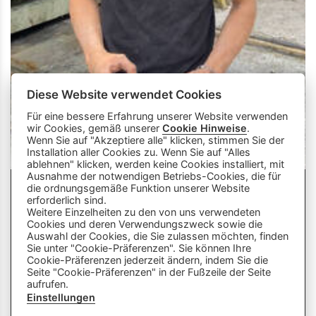
Diese Website verwendet Cookies
Für eine bessere Erfahrung unserer Website verwenden
wir Cookies, gemäß unserer
Cookie Hinweise
.
Wenn Sie auf "Akzeptiere alle" klicken, stimmen Sie der
Installation aller Cookies zu. Wenn Sie auf "Alles
ablehnen" klicken, werden keine Cookies installiert, mit
Ausnahme der notwendigen Betriebs-Cookies, die für
die ordnungsgemäße Funktion unserer Website
info
close
erforderlich sind.
Weitere Einzelheiten zu den von uns verwendeten
Cookies und deren Verwendungszweck sowie die
Dieser Chatbot wird von Künstlicher
Auswahl der Cookies, die Sie zulassen möchten, finden
Intelligenz unterstützt. Er wertet unsere
Sie unter "Cookie-Präferenzen". Sie können Ihre
Cookie-Präferenzen jederzeit ändern, indem Sie die
Stelle mir hier Fragen zu
Plattform aus und nutzt externe Quellen.
Seite "Cookie-Präferenzen" in der Fußzeile der Seite
Lehrberufen und zeige mir Videos.
Der Chatbot kann Fehler machen oder
aufrufen.
Beispiele: «Zeige mir Videos von
ungenaue Informationen liefern. Bitte
Einstellungen
Berufen mit Holz» oder «Wie finde
überprüfe wichtige Inhalte und nutze das