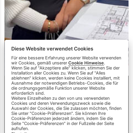
Diese Website verwendet Cookies
Für eine bessere Erfahrung unserer Website verwenden
wir Cookies, gemäß unserer
Cookie Hinweise
.
Wenn Sie auf "Akzeptiere alle" klicken, stimmen Sie der
Installation aller Cookies zu. Wenn Sie auf "Alles
ablehnen" klicken, werden keine Cookies installiert, mit
Ausnahme der notwendigen Betriebs-Cookies, die für
die ordnungsgemäße Funktion unserer Website
info
close
erforderlich sind.
Weitere Einzelheiten zu den von uns verwendeten
Cookies und deren Verwendungszweck sowie die
Dieser Chatbot wird von Künstlicher
Auswahl der Cookies, die Sie zulassen möchten, finden
Intelligenz unterstützt. Er wertet unsere
Sie unter "Cookie-Präferenzen". Sie können Ihre
Cookie-Präferenzen jederzeit ändern, indem Sie die
Stelle mir hier Fragen zu
Plattform aus und nutzt externe Quellen.
Seite "Cookie-Präferenzen" in der Fußzeile der Seite
Lehrberufen und zeige mir Videos.
Der Chatbot kann Fehler machen oder
aufrufen.