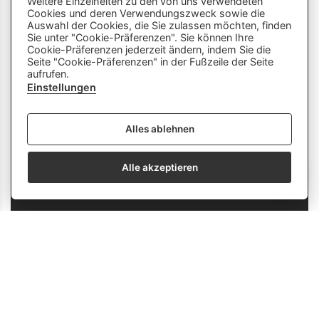
Weitere Einzelheiten zu den von uns verwendeten
Cookies und deren Verwendungszweck sowie die
Dieser Chatbot wird von Künstlicher
Auswahl der Cookies, die Sie zulassen möchten, finden
Intelligenz unterstützt. Er wertet unsere
Sie unter "Cookie-Präferenzen". Sie können Ihre
Cookie-Präferenzen jederzeit ändern, indem Sie die
Stelle mir hier Fragen zu
Plattform aus und nutzt externe Quellen.
Seite "Cookie-Präferenzen" in der Fußzeile der Seite
Lehrberufen und zeige mir Videos.
Der Chatbot kann Fehler machen oder
aufrufen.
Beispiele: «Zeige mir Videos von
ungenaue Informationen liefern. Bitte
Einstellungen
Berufen mit Holz» oder «Wie finde
überprüfe wichtige Inhalte und nutze das
ich eine Schnupperlehre als
Gespräch nicht als einzige Quelle. Es
Alles ablehnen
Tierpfleger/in EFZ?»
werden keine personenbezogenen Daten
erhoben oder gespeichert.
Alle akzeptieren
send
info
Obstfachmann/-frau EFZ