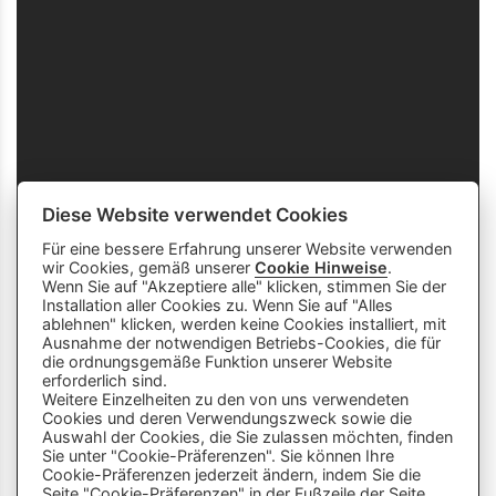
Diese Website verwendet Cookies
Für eine bessere Erfahrung unserer Website verwenden
wir Cookies, gemäß unserer
Cookie Hinweise
.
Wenn Sie auf "Akzeptiere alle" klicken, stimmen Sie der
Installation aller Cookies zu. Wenn Sie auf "Alles
ablehnen" klicken, werden keine Cookies installiert, mit
Ausnahme der notwendigen Betriebs-Cookies, die für
die ordnungsgemäße Funktion unserer Website
info
close
erforderlich sind.
Weitere Einzelheiten zu den von uns verwendeten
Cookies und deren Verwendungszweck sowie die
Dieser Chatbot wird von Künstlicher
Auswahl der Cookies, die Sie zulassen möchten, finden
Intelligenz unterstützt. Er wertet unsere
Sie unter "Cookie-Präferenzen". Sie können Ihre
Cookie-Präferenzen jederzeit ändern, indem Sie die
Stelle mir hier Fragen zu
Plattform aus und nutzt externe Quellen.
Seite "Cookie-Präferenzen" in der Fußzeile der Seite