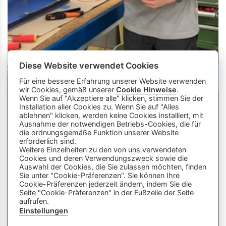
Diese Website verwendet Cookies
Für eine bessere Erfahrung unserer Website verwenden
wir Cookies, gemäß unserer
Cookie Hinweise
.
Wenn Sie auf "Akzeptiere alle" klicken, stimmen Sie der
Installation aller Cookies zu. Wenn Sie auf "Alles
ablehnen" klicken, werden keine Cookies installiert, mit
Ausnahme der notwendigen Betriebs-Cookies, die für
die ordnungsgemäße Funktion unserer Website
info
close
erforderlich sind.
Weitere Einzelheiten zu den von uns verwendeten
Cookies und deren Verwendungszweck sowie die
Dieser Chatbot wird von Künstlicher
Auswahl der Cookies, die Sie zulassen möchten, finden
Intelligenz unterstützt. Er wertet unsere
Sie unter "Cookie-Präferenzen". Sie können Ihre
Cookie-Präferenzen jederzeit ändern, indem Sie die
Stelle mir hier Fragen zu
Plattform aus und nutzt externe Quellen.
Seite "Cookie-Präferenzen" in der Fußzeile der Seite
Lehrberufen und zeige mir Videos.
Der Chatbot kann Fehler machen oder
aufrufen.
Beispiele: «Zeige mir Videos von
ungenaue Informationen liefern. Bitte
Einstellungen
Berufen mit Holz» oder «Wie finde
überprüfe wichtige Inhalte und nutze das