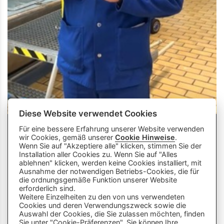
Diese Website verwendet Cookies
Für eine bessere Erfahrung unserer Website verwenden
wir Cookies, gemäß unserer
Cookie Hinweise
.
Wenn Sie auf "Akzeptiere alle" klicken, stimmen Sie der
Installation aller Cookies zu. Wenn Sie auf "Alles
ablehnen" klicken, werden keine Cookies installiert, mit
Ausnahme der notwendigen Betriebs-Cookies, die für
die ordnungsgemäße Funktion unserer Website
info
close
erforderlich sind.
Weitere Einzelheiten zu den von uns verwendeten
Cookies und deren Verwendungszweck sowie die
Dieser Chatbot wird von Künstlicher
Auswahl der Cookies, die Sie zulassen möchten, finden
Intelligenz unterstützt. Er wertet unsere
Sie unter "Cookie-Präferenzen". Sie können Ihre