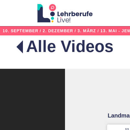
:
10. SEPTEMBER / 2. DEZEMBER / 3. MÄRZ / 13. MAI
- JE
Alle Videos
Landmas