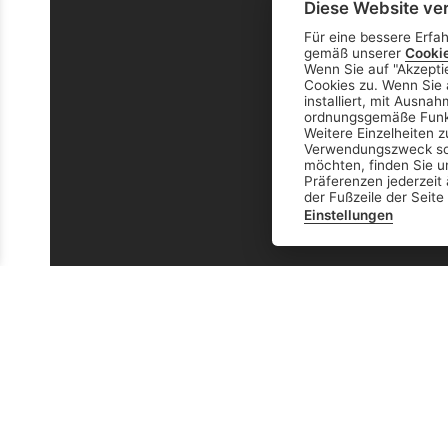
Diese Website ve
Für eine bessere Erfa
gemäß unserer
Cooki
Wenn Sie auf "Akzeptier
Cookies zu. Wenn Sie 
installiert, mit Ausna
ordnungsgemäße Funkti
Weitere Einzelheiten 
Verwendungszweck sow
möchten, finden Sie u
Präferenzen jederzeit 
der Fußzeile der Seite
Einstellungen
Landmaschinenmechaniker/in EFZ