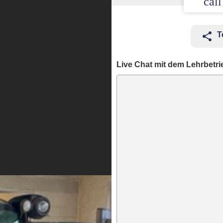
call
share
T
Live Chat mit dem Lehrbetr