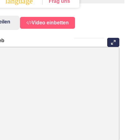
language
Frag uns
eilen
Video einbetten
ieb