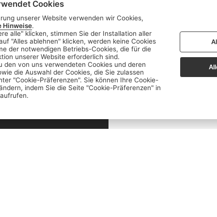
info
rwendet Cookies
hrung unserer Website verwenden wir Cookies,
Stelle mir hier Fragen zu Lehrberufen un
e Hinweise
.
Dieser Chatbot wird von Künstlicher Int
«Zeige mir Videos von Berufen mit Holz»
e alle" klicken, stimmen Sie der Installation aller
und nutzt externe Quellen. Der Chatb
Schnupperlehre als Tierpfleger/in EFZ?»
auf "Alles ablehnen" klicken, werden keine Cookies
A
hme der notwendigen Betriebs-Cookies, die für die
liefern. Bitte überprüfe wichtige Inhal
on unserer Website erforderlich sind.
werden keine personenbezogenen Date
zu den von uns verwendeten Cookies und deren
Al
ie die Auswahl der Cookies, die Sie zulassen
nter "Cookie-Präferenzen". Sie können Ihre Cookie-
ändern, indem Sie die Seite "Cookie-Präferenzen" in
 aufrufen.