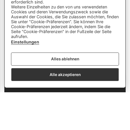
info
close
erforderlich sind.
Weitere Einzelheiten zu den von uns verwendeten
Cookies und deren Verwendungszweck sowie die
Dieser Chatbot wird von Künstlicher
Auswahl der Cookies, die Sie zulassen möchten, finden
Intelligenz unterstützt. Er wertet unsere
Sie unter "Cookie-Präferenzen". Sie können Ihre
Cookie-Präferenzen jederzeit ändern, indem Sie die
Stelle mir hier Fragen zu
Plattform aus und nutzt externe Quellen.
Seite "Cookie-Präferenzen" in der Fußzeile der Seite
Lehrberufen und zeige mir Videos.
Der Chatbot kann Fehler machen oder
aufrufen.
Beispiele: «Zeige mir Videos von
ungenaue Informationen liefern. Bitte
Einstellungen
Berufen mit Holz» oder «Wie finde
überprüfe wichtige Inhalte und nutze das
ich eine Schnupperlehre als
Gespräch nicht als einzige Quelle. Es
Alles ablehnen
Tierpfleger/in EFZ?»
werden keine personenbezogenen Daten
erhoben oder gespeichert.
Alle akzeptieren
send
info