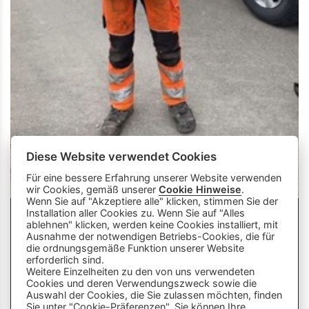
Diese Website verwendet Cookies
Für eine bessere Erfahrung unserer Website verwenden
wir Cookies, gemäß unserer
Cookie Hinweise
.
Wenn Sie auf "Akzeptiere alle" klicken, stimmen Sie der
Installation aller Cookies zu. Wenn Sie auf "Alles
ablehnen" klicken, werden keine Cookies installiert, mit
Ausnahme der notwendigen Betriebs-Cookies, die für
die ordnungsgemäße Funktion unserer Website
info
close
erforderlich sind.
Weitere Einzelheiten zu den von uns verwendeten
Cookies und deren Verwendungszweck sowie die
Dieser Chatbot wird von Künstlicher
Auswahl der Cookies, die Sie zulassen möchten, finden
Intelligenz unterstützt. Er wertet unsere
Sie unter "Cookie-Präferenzen". Sie können Ihre