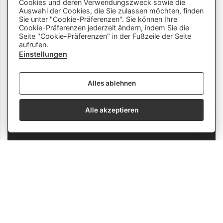
Cookies und deren Verwendungszweck sowie die
Dieser Chatbot wird von Künstlicher
Auswahl der Cookies, die Sie zulassen möchten, finden
Intelligenz unterstützt. Er wertet unsere
Sie unter "Cookie-Präferenzen". Sie können Ihre
Cookie-Präferenzen jederzeit ändern, indem Sie die
Stelle mir hier Fragen zu
Plattform aus und nutzt externe Quellen.
Seite "Cookie-Präferenzen" in der Fußzeile der Seite
Lehrberufen und zeige mir Videos.
Der Chatbot kann Fehler machen oder
aufrufen.
Beispiele: «Zeige mir Videos von
ungenaue Informationen liefern. Bitte
Einstellungen
Berufen mit Holz» oder «Wie finde
überprüfe wichtige Inhalte und nutze das
ich eine Schnupperlehre als
Gespräch nicht als einzige Quelle. Es
Alles ablehnen
Tierpfleger/in EFZ?»
werden keine personenbezogenen Daten
erhoben oder gespeichert.
Alle akzeptieren
send
info
Strassentransportfachmann/-
frau EFZ