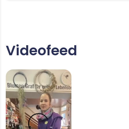
Florist/in EFZ
Videofeed