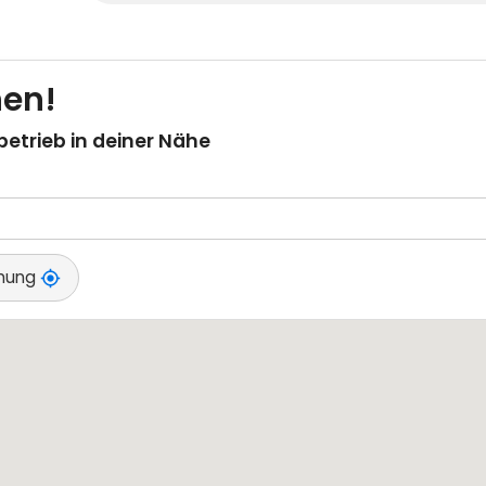
betrieb in deiner Nähe
mmung
my_location