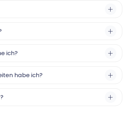
?
e ich?
iten habe ich?
f?