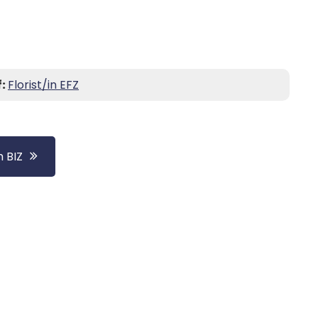
f:
Florist/in EFZ
 BIZ