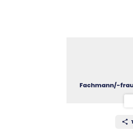
) EFZ
Fachmann/-frau 
share