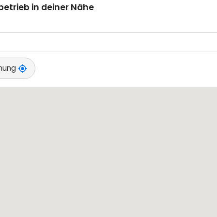
betrieb in deiner Nähe
mmung
my_location