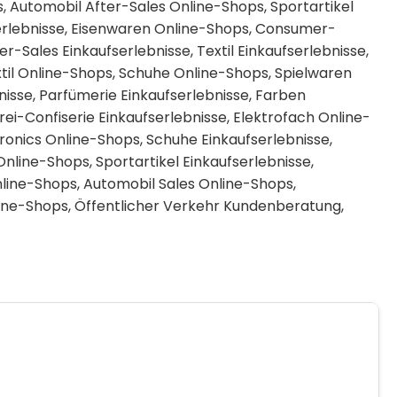
s
,
Automobil After-Sales Online-Shops
,
Sportartikel
erlebnisse
,
Eisenwaren Online-Shops
,
Consumer-
er-Sales Einkaufserlebnisse
,
Textil Einkaufserlebnisse
,
til Online-Shops
,
Schuhe Online-Shops
,
Spielwaren
nisse
,
Parfümerie Einkaufserlebnisse
,
Farben
ei-Confiserie Einkaufserlebnisse
,
Elektrofach Online-
onics Online-Shops
,
Schuhe Einkaufserlebnisse
,
Online-Shops
,
Sportartikel Einkaufserlebnisse
,
line-Shops
,
Automobil Sales Online-Shops
,
line-Shops
,
Öffentlicher Verkehr Kundenberatung
,