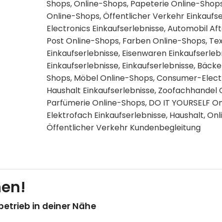
Shops
,
Online-Shops
,
Papeterie Online-Shop
Online-Shops
,
Öffentlicher Verkehr Einkaufs
Electronics Einkaufserlebnisse
,
Automobil Aft
Post Online-Shops
,
Farben Online-Shops
,
Tex
Einkaufserlebnisse
,
Eisenwaren Einkaufserleb
Einkaufserlebnisse
,
Einkaufserlebnisse
,
Bäcker
Shops
,
Möbel Online-Shops
,
Consumer-Electr
Haushalt Einkaufserlebnisse
,
Zoofachhandel 
Parfümerie Online-Shops
,
DO IT YOURSELF On
Elektrofach Einkaufserlebnisse
,
Haushalt, On
Öffentlicher Verkehr Kundenbegleitung
betrieb in deiner Nähe