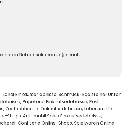
om
cience in Betriebsökonomie (je nach
e
,
Landi Einkaufserlebnisse
,
Schmuck-Edelsteine-Uhren
rlebnisse
,
Papeterie Einkaufserlebnisse
,
Post
ps
,
Zoofachhandel Einkaufserlebnisse
,
Lebensmittel
ine-Shops
,
Automobil Sales Einkaufserlebnisse
,
äckerei-Confiserie Online-Shops
,
Spielwaren Online-