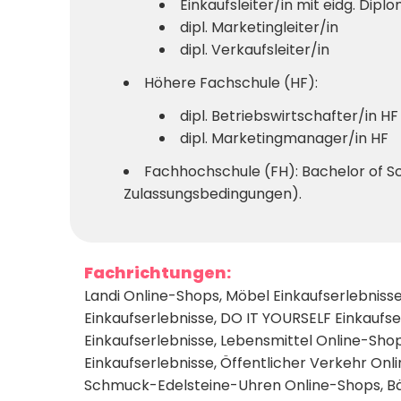
Einkaufsleiter/in mit eidg. Dipl
dipl. Marketingleiter/in
dipl. Verkaufsleiter/in
Höhere Fachschule (HF):
dipl. Betriebswirtschafter/in HF
dipl. Marketingmanager/in HF
Fachhochschule (FH): Bachelor of S
Zulassungsbedingungen).
Fachrichtungen:
Landi Online-Shops
,
Möbel Einkaufserlebniss
Einkaufserlebnisse
,
DO IT YOURSELF Einkaufse
Einkaufserlebnisse
,
Lebensmittel Online-Sho
Einkaufserlebnisse
,
Öffentlicher Verkehr Onl
Schmuck-Edelsteine-Uhren Online-Shops
,
B