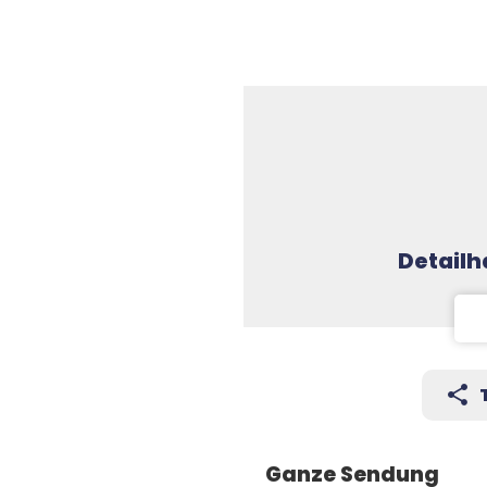
Detail
share
Ganze Sendung