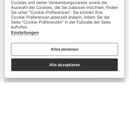
Cookies und deren Verwendungszweck sowie die
Dieser Chatbot wird von Künstlicher
Auswahl der Cookies, die Sie zulassen möchten, finden
Intelligenz unterstützt. Er wertet unsere
Sie unter "Cookie-Präferenzen". Sie können Ihre
Cookie-Präferenzen jederzeit ändern, indem Sie die
Stelle mir hier Fragen zu
Plattform aus und nutzt externe Quellen.
Seite "Cookie-Präferenzen" in der Fußzeile der Seite
Lehrberufen und zeige mir Videos.
Der Chatbot kann Fehler machen oder
aufrufen.
Beispiele: «Zeige mir Videos von
ungenaue Informationen liefern. Bitte
Einstellungen
Berufen mit Holz» oder «Wie finde
überprüfe wichtige Inhalte und nutze das
ich eine Schnupperlehre als
Gespräch nicht als einzige Quelle. Es
Alles ablehnen
Tierpfleger/in EFZ?»
werden keine personenbezogenen Daten
erhoben oder gespeichert.
Alle akzeptieren
send