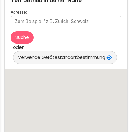
Lehrbetrieb in deiner Nähe
Adresse:
Suche
oder
Verwende Gerätestandortbestimmung
my_location