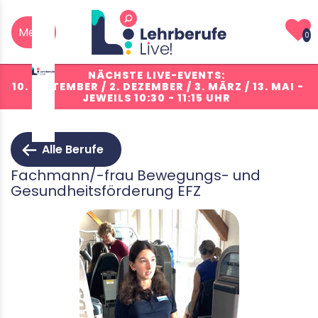
0
NÄCHSTE LIVE-EVENTS:
10. SEPTEMBER / 2. DEZEMBER / 3. MÄRZ / 13. MAI
-
JEWEILS 10:30 - 11:15 UHR
Alle Berufe
Fachmann/-frau Bewegungs- und
Gesundheitsförderung EFZ