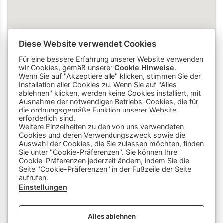
Diese Website verwendet Cookies
Für eine bessere Erfahrung unserer Website verwenden
wir Cookies, gemäß unserer
Cookie Hinweise
.
Wenn Sie auf "Akzeptiere alle" klicken, stimmen Sie der
Installation aller Cookies zu. Wenn Sie auf "Alles
ablehnen" klicken, werden keine Cookies installiert, mit
Ausnahme der notwendigen Betriebs-Cookies, die für
die ordnungsgemäße Funktion unserer Website
info
close
erforderlich sind.
Weitere Einzelheiten zu den von uns verwendeten
Cookies und deren Verwendungszweck sowie die
Dieser Chatbot wird von Künstlicher
Auswahl der Cookies, die Sie zulassen möchten, finden
Intelligenz unterstützt. Er wertet unsere
Sie unter "Cookie-Präferenzen". Sie können Ihre
Cookie-Präferenzen jederzeit ändern, indem Sie die
Stelle mir hier Fragen zu
Plattform aus und nutzt externe Quellen.
Seite "Cookie-Präferenzen" in der Fußzeile der Seite
Lehrberufen und zeige mir Videos.
Der Chatbot kann Fehler machen oder
aufrufen.
Beispiele: «Zeige mir Videos von
ungenaue Informationen liefern. Bitte
Einstellungen
Berufen mit Holz» oder «Wie finde
überprüfe wichtige Inhalte und nutze das
ich eine Schnupperlehre als
Gespräch nicht als einzige Quelle. Es
Alles ablehnen