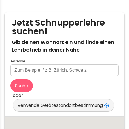
Gib deinen Wohnort ein und finde einen
Lehrbetrieb in deiner Nähe
Adresse:
Suche
oder
Verwende Gerätestandortbestimmung
my_location