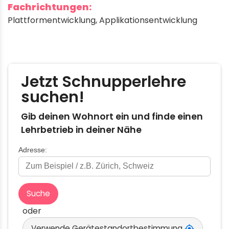
Fachrichtungen:
Plattformentwicklung
,
Applikationsentwicklung
Gib deinen Wohnort ein und finde einen
Lehrbetrieb in deiner Nähe
Adresse:
Suche
oder
Verwende Gerätestandortbestimmung
my_location