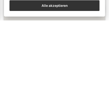
erhoben oder gespeichert.
Alle akzeptieren
send