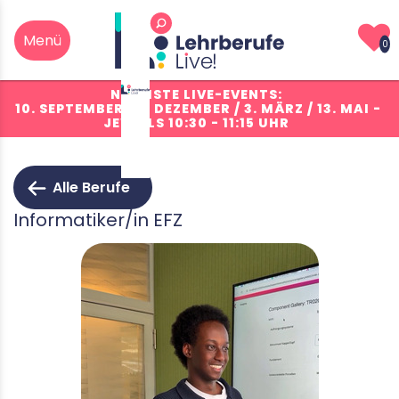
0
NÄCHSTE LIVE-EVENTS:
10. SEPTEMBER / 2. DEZEMBER / 3. MÄRZ / 13. MAI
-
JEWEILS 10:30 - 11:15 UHR
Alle Berufe
Informatiker/in EFZ