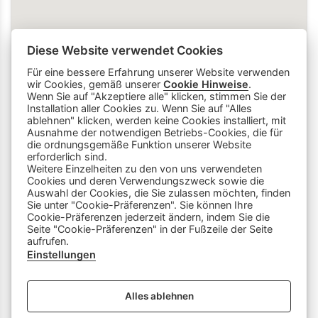
Diese Website verwendet Cookies
Für eine bessere Erfahrung unserer Website verwenden
wir Cookies, gemäß unserer
Cookie Hinweise
.
Wenn Sie auf "Akzeptiere alle" klicken, stimmen Sie der
Installation aller Cookies zu. Wenn Sie auf "Alles
ablehnen" klicken, werden keine Cookies installiert, mit
Ausnahme der notwendigen Betriebs-Cookies, die für
die ordnungsgemäße Funktion unserer Website
info
close
erforderlich sind.
Weitere Einzelheiten zu den von uns verwendeten
Cookies und deren Verwendungszweck sowie die
Dieser Chatbot wird von Künstlicher
Auswahl der Cookies, die Sie zulassen möchten, finden
Intelligenz unterstützt. Er wertet unsere
Sie unter "Cookie-Präferenzen". Sie können Ihre
Cookie-Präferenzen jederzeit ändern, indem Sie die
Stelle mir hier Fragen zu
Plattform aus und nutzt externe Quellen.
Seite "Cookie-Präferenzen" in der Fußzeile der Seite
Lehrberufen und zeige mir Videos.
Der Chatbot kann Fehler machen oder
aufrufen.
Beispiele: «Zeige mir Videos von
ungenaue Informationen liefern. Bitte
Einstellungen
Berufen mit Holz» oder «Wie finde
überprüfe wichtige Inhalte und nutze das
ich eine Schnupperlehre als
Gespräch nicht als einzige Quelle. Es
Alles ablehnen
Tierpfleger/in EFZ?»
werden keine personenbezogenen Daten