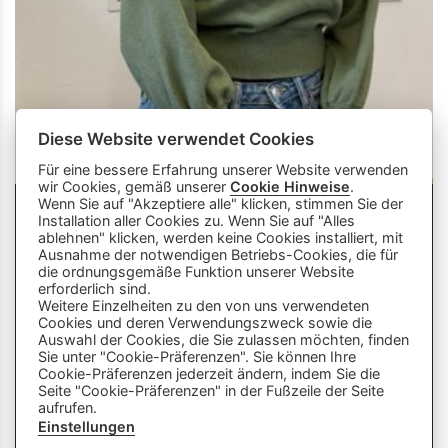
Diese Website verwendet Cookies
Für eine bessere Erfahrung unserer Website verwenden
wir Cookies, gemäß unserer
Cookie Hinweise
.
Wenn Sie auf "Akzeptiere alle" klicken, stimmen Sie der
Installation aller Cookies zu. Wenn Sie auf "Alles
ablehnen" klicken, werden keine Cookies installiert, mit
Ausnahme der notwendigen Betriebs-Cookies, die für
die ordnungsgemäße Funktion unserer Website
info
close
erforderlich sind.
Weitere Einzelheiten zu den von uns verwendeten
Cookies und deren Verwendungszweck sowie die
Dieser Chatbot wird von Künstlicher
Auswahl der Cookies, die Sie zulassen möchten, finden
Intelligenz unterstützt. Er wertet unsere
Sie unter "Cookie-Präferenzen". Sie können Ihre
Cookie-Präferenzen jederzeit ändern, indem Sie die
Stelle mir hier Fragen zu
Plattform aus und nutzt externe Quellen.
Seite "Cookie-Präferenzen" in der Fußzeile der Seite
Lehrberufen und zeige mir Videos.
Der Chatbot kann Fehler machen oder
aufrufen.
Beispiele: «Zeige mir Videos von
ungenaue Informationen liefern. Bitte
Einstellungen