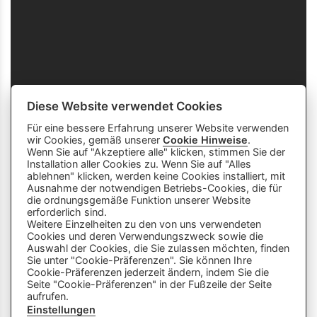
Diese Website verwendet Cookies
Für eine bessere Erfahrung unserer Website verwenden
wir Cookies, gemäß unserer
Cookie Hinweise
.
Wenn Sie auf "Akzeptiere alle" klicken, stimmen Sie der
Installation aller Cookies zu. Wenn Sie auf "Alles
ablehnen" klicken, werden keine Cookies installiert, mit
Ausnahme der notwendigen Betriebs-Cookies, die für
die ordnungsgemäße Funktion unserer Website
info
close
erforderlich sind.
Weitere Einzelheiten zu den von uns verwendeten
Cookies und deren Verwendungszweck sowie die
Dieser Chatbot wird von Künstlicher
Auswahl der Cookies, die Sie zulassen möchten, finden
Intelligenz unterstützt. Er wertet unsere
Sie unter "Cookie-Präferenzen". Sie können Ihre
Cookie-Präferenzen jederzeit ändern, indem Sie die
Stelle mir hier Fragen zu
Plattform aus und nutzt externe Quellen.
Seite "Cookie-Präferenzen" in der Fußzeile der Seite
Lehrberufen und zeige mir Videos.
Der Chatbot kann Fehler machen oder
aufrufen.
Beispiele: «Zeige mir Videos von
ungenaue Informationen liefern. Bitte
Einstellungen