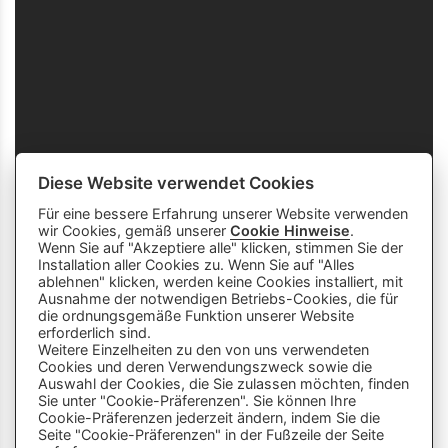
Diese Website verwendet Cookies
Für eine bessere Erfahrung unserer Website verwenden
wir Cookies, gemäß unserer
Cookie Hinweise
.
Wenn Sie auf "Akzeptiere alle" klicken, stimmen Sie der
Installation aller Cookies zu. Wenn Sie auf "Alles
ablehnen" klicken, werden keine Cookies installiert, mit
Ausnahme der notwendigen Betriebs-Cookies, die für
die ordnungsgemäße Funktion unserer Website
info
close
erforderlich sind.
Weitere Einzelheiten zu den von uns verwendeten
Cookies und deren Verwendungszweck sowie die
Dieser Chatbot wird von Künstlicher
Auswahl der Cookies, die Sie zulassen möchten, finden
Intelligenz unterstützt. Er wertet unsere
Sie unter "Cookie-Präferenzen". Sie können Ihre
Cookie-Präferenzen jederzeit ändern, indem Sie die
Stelle mir hier Fragen zu
Plattform aus und nutzt externe Quellen.
Seite "Cookie-Präferenzen" in der Fußzeile der Seite
Lehrberufen und zeige mir Videos.
Der Chatbot kann Fehler machen oder