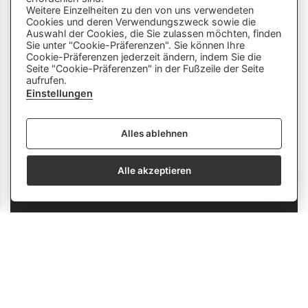
Weitere Einzelheiten zu den von uns verwendeten
Cookies und deren Verwendungszweck sowie die
Dieser Chatbot wird von Künstlicher
Auswahl der Cookies, die Sie zulassen möchten, finden
Intelligenz unterstützt. Er wertet unsere
Sie unter "Cookie-Präferenzen". Sie können Ihre
Cookie-Präferenzen jederzeit ändern, indem Sie die
Stelle mir hier Fragen zu
Plattform aus und nutzt externe Quellen.
Seite "Cookie-Präferenzen" in der Fußzeile der Seite
Lehrberufen und zeige mir Videos.
Der Chatbot kann Fehler machen oder
aufrufen.
Beispiele: «Zeige mir Videos von
ungenaue Informationen liefern. Bitte
Einstellungen
Berufen mit Holz» oder «Wie finde
überprüfe wichtige Inhalte und nutze das
ich eine Schnupperlehre als
Gespräch nicht als einzige Quelle. Es
Alles ablehnen
Tierpfleger/in EFZ?»
werden keine personenbezogenen Daten
erhoben oder gespeichert.
Alle akzeptieren
send
info
Fachmann/-frau Hotellerie