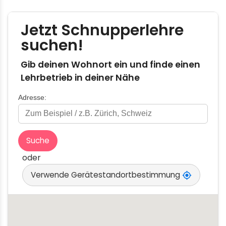
Gib deinen Wohnort ein und finde einen
Lehrbetrieb in deiner Nähe
Adresse:
Suche
oder
Verwende Gerätestandortbestimmung
my_location