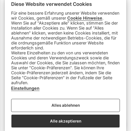
Diese Website verwendet Cookies
Für eine bessere Erfahrung unserer Website verwenden
wir Cookies, gemäß unserer
Cookie Hinweise
.
Wenn Sie auf "Akzeptiere alle" klicken, stimmen Sie der
Installation aller Cookies zu. Wenn Sie auf "Alles
ablehnen" klicken, werden keine Cookies installiert, mit
Ausnahme der notwendigen Betriebs-Cookies, die für
die ordnungsgemäße Funktion unserer Website
info
close
erforderlich sind.
Weitere Einzelheiten zu den von uns verwendeten
Cookies und deren Verwendungszweck sowie die
Dieser Chatbot wird von Künstlicher
Auswahl der Cookies, die Sie zulassen möchten, finden
Intelligenz unterstützt. Er wertet unsere
Sie unter "Cookie-Präferenzen". Sie können Ihre
Cookie-Präferenzen jederzeit ändern, indem Sie die
Stelle mir hier Fragen zu
Plattform aus und nutzt externe Quellen.
Seite "Cookie-Präferenzen" in der Fußzeile der Seite
Lehrberufen und zeige mir Videos.
Der Chatbot kann Fehler machen oder
aufrufen.
Beispiele: «Zeige mir Videos von
ungenaue Informationen liefern. Bitte
Einstellungen
Berufen mit Holz» oder «Wie finde
überprüfe wichtige Inhalte und nutze das
ich eine Schnupperlehre als
Gespräch nicht als einzige Quelle. Es
Alles ablehnen
Tierpfleger/in EFZ?»
werden keine personenbezogenen Daten
erhoben oder gespeichert.
Alle akzeptieren