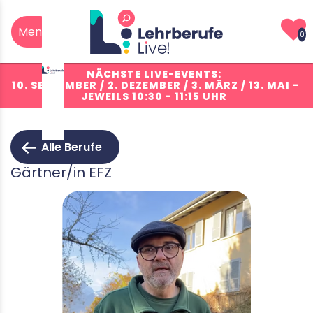
0
NÄCHSTE LIVE-EVENTS:
10. SEPTEMBER / 2. DEZEMBER / 3. MÄRZ / 13. MAI
-
JEWEILS 10:30 - 11:15 UHR
Alle Berufe
Gärtner/in EFZ