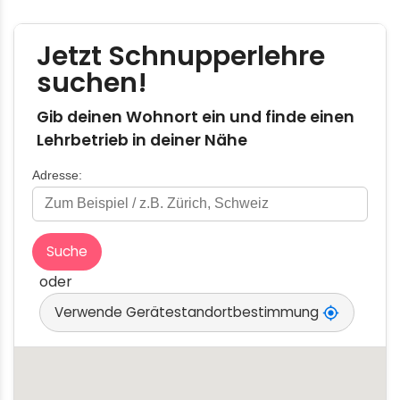
Gib deinen Wohnort ein und finde einen
Lehrbetrieb in deiner Nähe
Adresse:
Suche
oder
Verwende Gerätestandortbestimmung
my_location