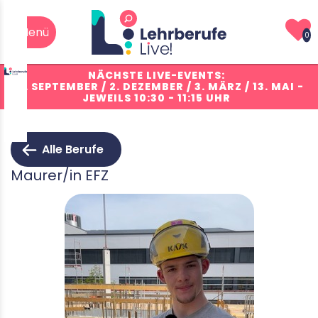
0
NÄCHSTE LIVE-EVENTS:
10. SEPTEMBER / 2. DEZEMBER / 3. MÄRZ / 13. MAI
-
JEWEILS 10:30 - 11:15 UHR
Alle Berufe
Maurer/in EFZ