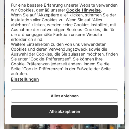
Für eine bessere Erfahrung unserer Website verwenden
wir Cookies, gemäß unserer
Cookie Hinweise
.
Wenn Sie auf "Akzeptiere alle" klicken, stimmen Sie der
Installation aller Cookies zu. Wenn Sie auf "Alles
ablehnen" klicken, werden keine Cookies installiert, mit
Ausnahme der notwendigen Betriebs-Cookies, die für
die ordnungsgemäße Funktion unserer Website
info
close
erforderlich sind.
Weitere Einzelheiten zu den von uns verwendeten
Cookies und deren Verwendungszweck sowie die
Dieser Chatbot wird von Künstlicher
Auswahl der Cookies, die Sie zulassen möchten, finden
Intelligenz unterstützt. Er wertet unsere
Sie unter "Cookie-Präferenzen". Sie können Ihre
Cookie-Präferenzen jederzeit ändern, indem Sie die
Stelle mir hier Fragen zu
Plattform aus und nutzt externe Quellen.
Seite "Cookie-Präferenzen" in der Fußzeile der Seite
Lehrberufen und zeige mir Videos.
Der Chatbot kann Fehler machen oder
aufrufen.
Beispiele: «Zeige mir Videos von
ungenaue Informationen liefern. Bitte
Einstellungen
info
Berufen mit Holz» oder «Wie finde
überprüfe wichtige Inhalte und nutze das
ich eine Schnupperlehre als
Gespräch nicht als einzige Quelle. Es
Alles ablehnen
Tierpfleger/in EFZ?»
werden keine personenbezogenen Daten
erhoben oder gespeichert.
Alle akzeptieren
send