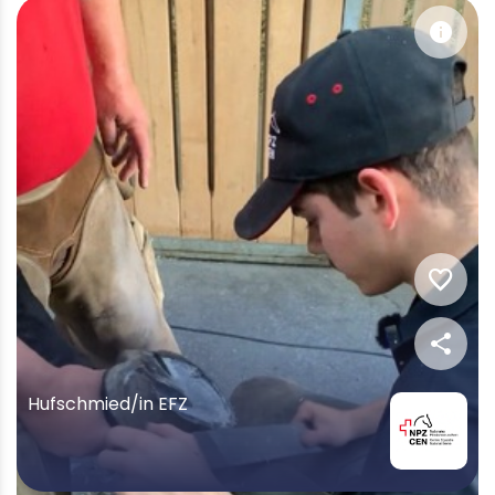
info
favorite
share
Hufschmied/in EFZ