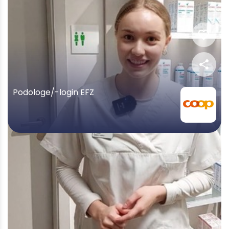
favorite
share
Podologe/-login EFZ