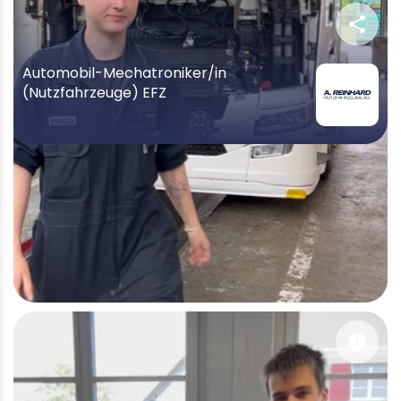
share
Automobil-Mechatroniker/in
(Nutzfahrzeuge) EFZ
info