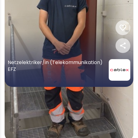
favorite
share
Netzelektriker/in (Telekommunikation)
EFZ