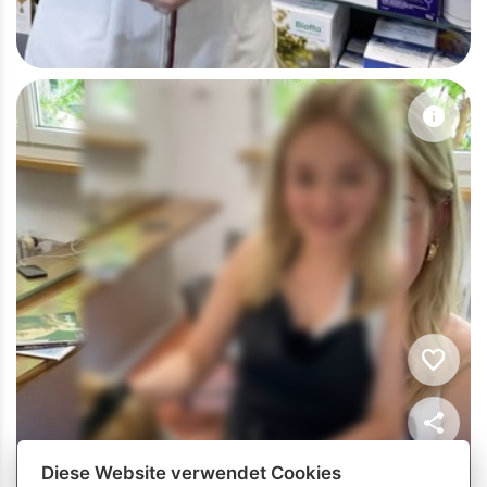
info
favorite
share
Diese Website verwendet Cookies
Coiffeur/-euse EFZ