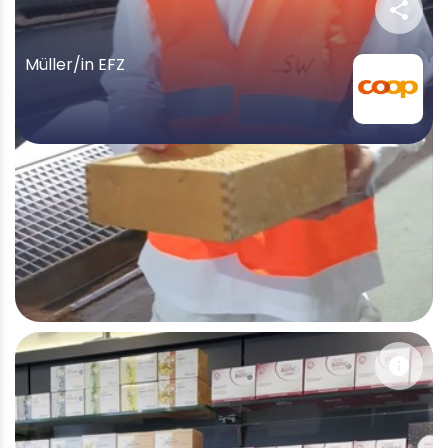
share
Müller/in EFZ
info