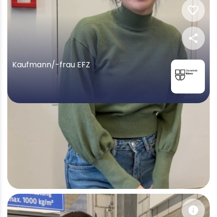
favorite
share
Kaufmann/-frau EFZ
info