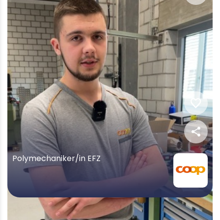
favorite
share
Polymechaniker/in EFZ