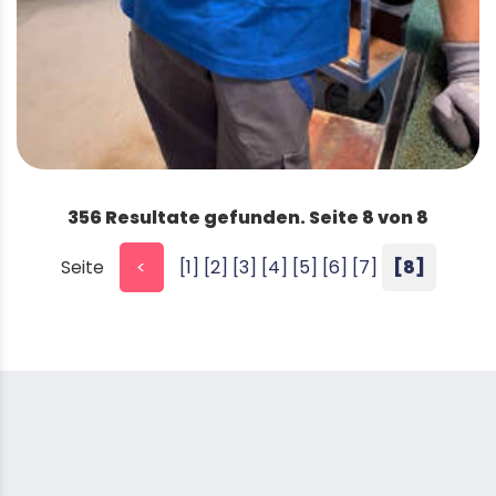
356 Resultate gefunden. Seite 8 von 8
Seite
<
[1]
[2]
[3]
[4]
[5]
[6]
[7]
[8]