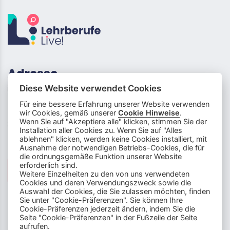
Adresse
info (at) lehrberufe-live.ch
Diese Website verwendet Cookies
Für eine bessere Erfahrung unserer Website verwenden
Neufeldstrasse 5
wir Cookies, gemäß unserer
Cookie Hinweise
.
Wenn Sie auf "Akzeptiere alle" klicken, stimmen Sie der
3012 Bern
Installation aller Cookies zu. Wenn Sie auf "Alles
ablehnen" klicken, werden keine Cookies installiert, mit
Social Media
Ausnahme der notwendigen Betriebs-Cookies, die für
die ordnungsgemäße Funktion unserer Website
info
close
erforderlich sind.
Weitere Einzelheiten zu den von uns verwendeten
Cookies und deren Verwendungszweck sowie die
Dieser Chatbot wird von Künstlicher
Auswahl der Cookies, die Sie zulassen möchten, finden
Intelligenz unterstützt. Er wertet unsere
Sie unter "Cookie-Präferenzen". Sie können Ihre
Cookie-Präferenzen jederzeit ändern, indem Sie die
Stelle mir hier Fragen zu
Plattform aus und nutzt externe Quellen.
Seite "Cookie-Präferenzen" in der Fußzeile der Seite
Lehrberufen und zeige mir Videos.
Der Chatbot kann Fehler machen oder
Disclaimer & Impressum
|
Cookie-Präferenzen
aufrufen.