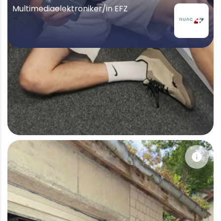
Multimediaelektroniker/in EFZ
info