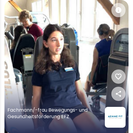
info
favorite
share
Fachmann/-frau Bewegungs- und
Gesundheitsförderung EFZ